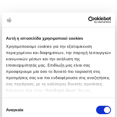
Αυτή η ιστοσελίδα χρησιμοποιεί cookies
Χρησιμοποιούμε cookies για την εξατομίκευση
περιεχομένου και διαφημίσεων, την παροχή λειτουργιών
κοινωνικών μέσων και την ανάλυση της
επισκεψιμότητάς μας. Επιδίωξη μας είναι σας
προσφέρουμε μία όσο το δυνατό πιο ταιριαστή στις
προτιμήσεις σας και πιο ενδιαφέρουσα στις αναζητήσεις
σας περιήγηση, με τις καλύτερες δυνατές προτάσεις.
Κάνοντας κλικ στην ‘’
Αποδοχή όλων
’’ θα μας
βοηθήσετε να ανταποκριθούμε στα παραπάνω.
Μπορείτε επίσης να επεξεργαστείτε ποια cookies σας
Επιλογή
ενδιαφέρουν και να επιλέξετε από τα παρακάτω με την
Αναγκαία
συγκατάθεσης
‘’
Αποδοχή επιλογών
΄΄και να ενημερωθείτε σχετικά με