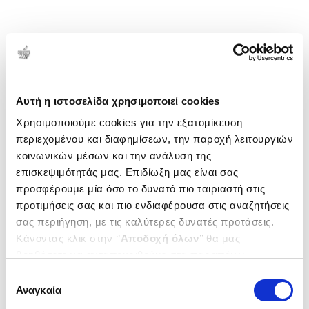
Αυτή η ιστοσελίδα χρησιμοποιεί cookies
Χρησιμοποιούμε cookies για την εξατομίκευση
περιεχομένου και διαφημίσεων, την παροχή λειτουργιών
κοινωνικών μέσων και την ανάλυση της
επισκεψιμότητάς μας. Επιδίωξη μας είναι σας
προσφέρουμε μία όσο το δυνατό πιο ταιριαστή στις
προτιμήσεις σας και πιο ενδιαφέρουσα στις αναζητήσεις
σας περιήγηση, με τις καλύτερες δυνατές προτάσεις.
Κάνοντας κλικ στην ‘’
Αποδοχή όλων
’’ θα μας
βοηθήσετε να ανταποκριθούμε στα παραπάνω.
Μπορείτε επίσης να επεξεργαστείτε ποια cookies σας
Επιλογή
ενδιαφέρουν και να επιλέξετε από τα παρακάτω με την
Αναγκαία
συγκατάθεσης
‘’
Αποδοχή επιλογών
΄΄και να ενημερωθείτε σχετικά με