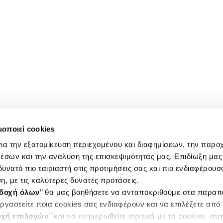
μοποιεί cookies
ια την εξατομίκευση περιεχομένου και διαφημίσεων, την παρο
έσων και την ανάλυση της επισκεψιμότητάς μας. Επιδίωξη μας 
υνατό πιο ταιριαστή στις προτιμήσεις σας και πιο ενδιαφέρουσα
η, με τις καλύτερες δυνατές προτάσεις.
δοχή όλων
’’ θα μας βοηθήσετε να ανταποκριθούμε στα παρα
ργαστείτε ποια cookies σας ενδιαφέρουν και να επιλέξετε από
χή επιλογών
΄΄και να ενημερωθείτε σχετικά με τα cookies στ