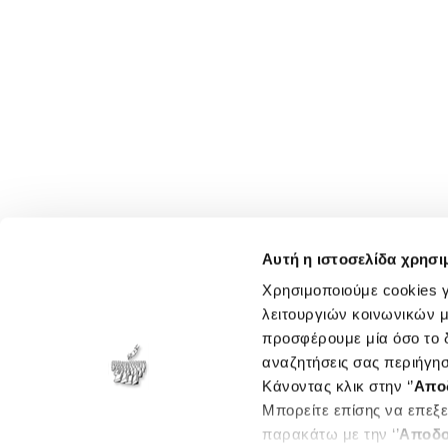
Αυτή η ιστοσελίδα χρησι
Χρησιμοποιούμε cookies γ
λειτουργιών κοινωνικών μ
προσφέρουμε μία όσο το δ
αναζητήσεις σας περιήγησ
Κάνοντας κλικ στην ‘’
Απο
Μπορείτε επίσης να επεξε
παρακάτω με την ‘’
Αποδο