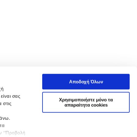
Αποδοχή Όλων
χή
είναι σας
Χρησιμοποιήστε μόνο τα
 στις
απαραίτητα cookies
πάνω.
 τα
ην ‘’Προβολή