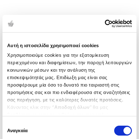
Αυτή η ιστοσελίδα χρησιμοποιεί cookies
Χρησιμοποιούμε cookies για την εξατομίκευση
περιεχομένου και διαφημίσεων, την παροχή λειτουργιών
κοινωνικών μέσων και την ανάλυση της
επισκεψιμότητάς μας. Επιδίωξη μας είναι σας
προσφέρουμε μία όσο το δυνατό πιο ταιριαστή στις
προτιμήσεις σας και πιο ενδιαφέρουσα στις αναζητήσεις
σας περιήγηση, με τις καλύτερες δυνατές προτάσεις.
Κάνοντας κλικ στην ‘’
Αποδοχή όλων
’’ θα μας
βοηθήσετε να ανταποκριθούμε στα παραπάνω.
Μπορείτε επίσης να επεξεργαστείτε ποια cookies σας
Επιλογή
ενδιαφέρουν και να επιλέξετε από τα παρακάτω με την
Αναγκαία
συγκατάθεσης
‘’
Αποδοχή επιλογών
΄΄και να ενημερωθείτε σχετικά με