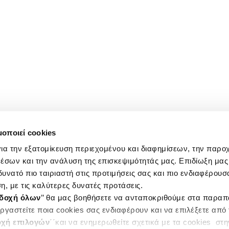
μοποιεί cookies
ια την εξατομίκευση περιεχομένου και διαφημίσεων, την παρο
έσων και την ανάλυση της επισκεψιμότητάς μας. Επιδίωξη μας 
υνατό πιο ταιριαστή στις προτιμήσεις σας και πιο ενδιαφέρουσα
η, με τις καλύτερες δυνατές προτάσεις.
δοχή όλων
’’ θα μας βοηθήσετε να ανταποκριθούμε στα παρα
ργαστείτε ποια cookies σας ενδιαφέρουν και να επιλέξετε από
χή επιλογών
΄΄και να ενημερωθείτε σχετικά με τα cookies στ