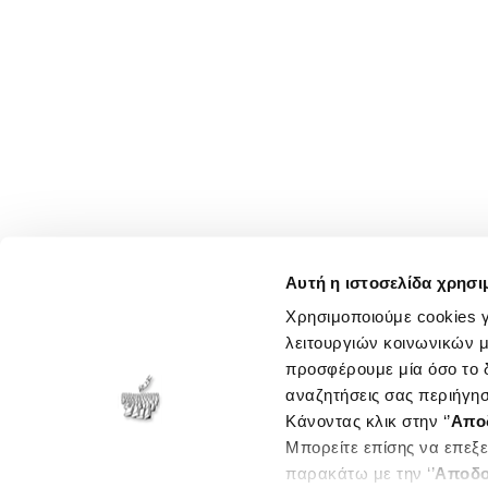
Αυτή η ιστοσελίδα χρησι
Χρησιμοποιούμε cookies γ
λειτουργιών κοινωνικών μ
προσφέρουμε μία όσο το δ
αναζητήσεις σας περιήγησ
Κάνοντας κλικ στην ‘’
Απο
Μπορείτε επίσης να επεξε
παρακάτω με την ‘’
Αποδο