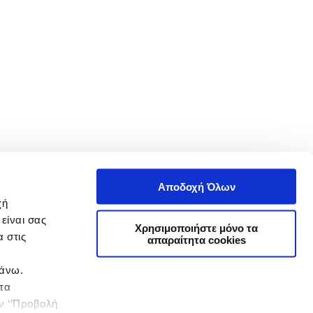
Αποδοχή Όλων
χή
είναι σας
Χρησιμοποιήστε μόνο τα
 στις
απαραίτητα cookies
πάνω.
 τα
ην ‘’Προβολή