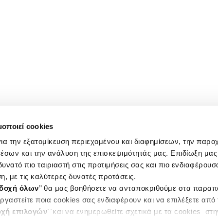
μοποιεί cookies
ια την εξατομίκευση περιεχομένου και διαφημίσεων, την παρο
έσων και την ανάλυση της επισκεψιμότητάς μας. Επιδίωξη μας 
υνατό πιο ταιριαστή στις προτιμήσεις σας και πιο ενδιαφέρουσα
η, με τις καλύτερες δυνατές προτάσεις.
δοχή όλων
’’ θα μας βοηθήσετε να ανταποκριθούμε στα παρα
ργαστείτε ποια cookies σας ενδιαφέρουν και να επιλέξετε από
χή επιλογών
΄΄και να ενημερωθείτε σχετικά με τα cookies στ