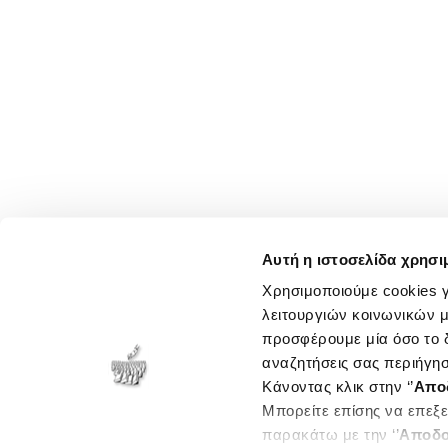
Αυτή η ιστοσελίδα χρησι
Χρησιμοποιούμε cookies γ
λειτουργιών κοινωνικών μ
προσφέρουμε μία όσο το δ
αναζητήσεις σας περιήγησ
Κάνοντας κλικ στην ‘’
Απο
Μπορείτε επίσης να επεξε
παρακάτω με την ‘’
Αποδο