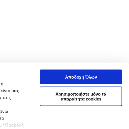
Αποδοχή Όλων
χή
είναι σας
Χρησιμοποιήστε μόνο τα
 στις
απαραίτητα cookies
πάνω.
 τα
ην ‘’Προβολή