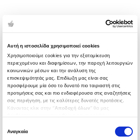
Αυτή η ιστοσελίδα χρησιμοποιεί cookies
Χρησιμοποιούμε cookies για την εξατομίκευση
περιεχομένου και διαφημίσεων, την παροχή λειτουργιών
κοινωνικών μέσων και την ανάλυση της
επισκεψιμότητάς μας. Επιδίωξη μας είναι σας
προσφέρουμε μία όσο το δυνατό πιο ταιριαστή στις
προτιμήσεις σας και πιο ενδιαφέρουσα στις αναζητήσεις
σας περιήγηση, με τις καλύτερες δυνατές προτάσεις.
Κάνοντας κλικ στην ‘’
Αποδοχή όλων
’’ θα μας
βοηθήσετε να ανταποκριθούμε στα παραπάνω.
Μπορείτε επίσης να επεξεργαστείτε ποια cookies σας
Επιλογή
ενδιαφέρουν και να επιλέξετε από τα παρακάτω με την
Αναγκαία
συγκατάθεσης
‘’
Αποδοχή επιλογών
΄΄και να ενημερωθείτε σχετικά με