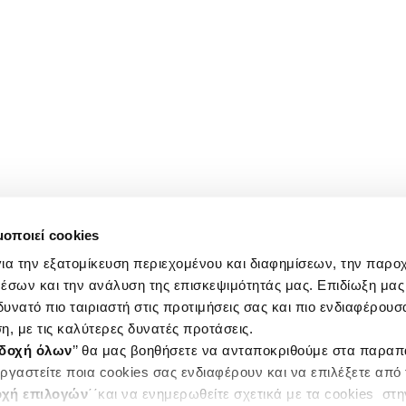
μοποιεί cookies
ια την εξατομίκευση περιεχομένου και διαφημίσεων, την παρο
έσων και την ανάλυση της επισκεψιμότητάς μας. Επιδίωξη μας 
υνατό πιο ταιριαστή στις προτιμήσεις σας και πιο ενδιαφέρουσα
η, με τις καλύτερες δυνατές προτάσεις.
δοχή όλων
’’ θα μας βοηθήσετε να ανταποκριθούμε στα παρα
ργαστείτε ποια cookies σας ενδιαφέρουν και να επιλέξετε από
χή επιλογών
΄΄και να ενημερωθείτε σχετικά με τα cookies στ