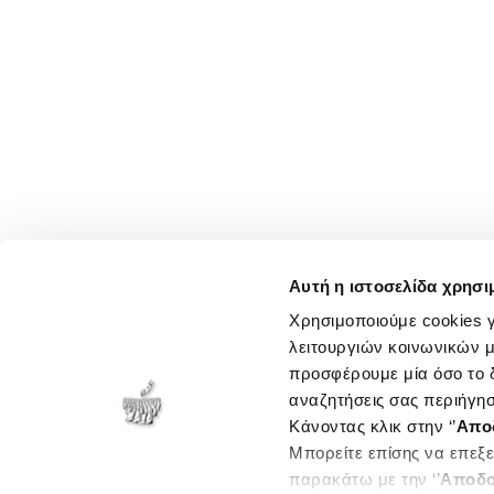
Αυτή η ιστοσελίδα χρησι
Χρησιμοποιούμε cookies γ
λειτουργιών κοινωνικών μ
προσφέρουμε μία όσο το δ
αναζητήσεις σας περιήγησ
Κάνοντας κλικ στην ‘’
Απο
Μπορείτε επίσης να επεξε
παρακάτω με την ‘’
Αποδο