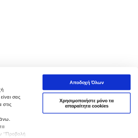
Αποδοχή Όλων
χή
είναι σας
Χρησιμοποιήστε μόνο τα
 στις
απαραίτητα cookies
πάνω.
 τα
ην ‘’Προβολή