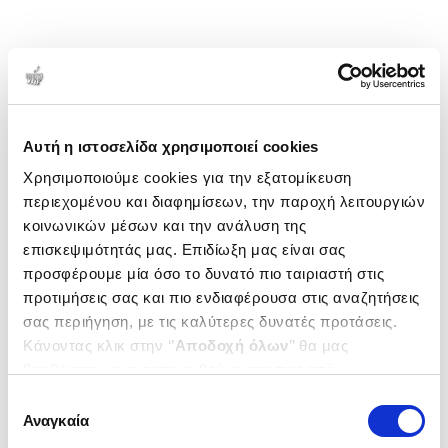
Αυτή η ιστοσελίδα χρησιμοποιεί cookies
Χρησιμοποιούμε cookies για την εξατομίκευση
περιεχομένου και διαφημίσεων, την παροχή λειτουργιών
κοινωνικών μέσων και την ανάλυση της
επισκεψιμότητάς μας. Επιδίωξη μας είναι σας
προσφέρουμε μία όσο το δυνατό πιο ταιριαστή στις
προτιμήσεις σας και πιο ενδιαφέρουσα στις αναζητήσεις
σας περιήγηση, με τις καλύτερες δυνατές προτάσεις.
Κάνοντας κλικ στην ‘’
Αποδοχή όλων
’’ θα μας
βοηθήσετε να ανταποκριθούμε στα παραπάνω.
Μπορείτε επίσης να επεξεργαστείτε ποια cookies σας
Επιλογή
ενδιαφέρουν και να επιλέξετε από τα παρακάτω με την
Αναγκαία
συγκατάθεσης
‘’
Αποδοχή επιλογών
΄΄και να ενημερωθείτε σχετικά με