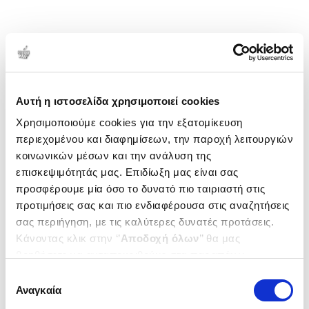
Αυτή η ιστοσελίδα χρησιμοποιεί cookies
Χρησιμοποιούμε cookies για την εξατομίκευση
περιεχομένου και διαφημίσεων, την παροχή λειτουργιών
κοινωνικών μέσων και την ανάλυση της
επισκεψιμότητάς μας. Επιδίωξη μας είναι σας
προσφέρουμε μία όσο το δυνατό πιο ταιριαστή στις
προτιμήσεις σας και πιο ενδιαφέρουσα στις αναζητήσεις
σας περιήγηση, με τις καλύτερες δυνατές προτάσεις.
Κάνοντας κλικ στην ‘’
Αποδοχή όλων
’’ θα μας
βοηθήσετε να ανταποκριθούμε στα παραπάνω.
Μπορείτε επίσης να επεξεργαστείτε ποια cookies σας
Επιλογή
ενδιαφέρουν και να επιλέξετε από τα παρακάτω με την
Αναγκαία
συγκατάθεσης
‘’
Αποδοχή επιλογών
΄΄και να ενημερωθείτε σχετικά με