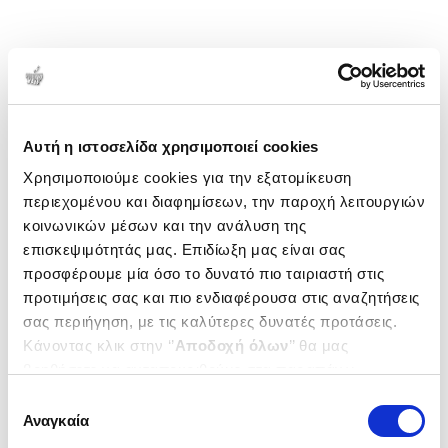
Αυτή η ιστοσελίδα χρησιμοποιεί cookies
Χρησιμοποιούμε cookies για την εξατομίκευση
περιεχομένου και διαφημίσεων, την παροχή λειτουργιών
κοινωνικών μέσων και την ανάλυση της
επισκεψιμότητάς μας. Επιδίωξη μας είναι σας
προσφέρουμε μία όσο το δυνατό πιο ταιριαστή στις
προτιμήσεις σας και πιο ενδιαφέρουσα στις αναζητήσεις
σας περιήγηση, με τις καλύτερες δυνατές προτάσεις.
Κάνοντας κλικ στην ‘’
Αποδοχή όλων
’’ θα μας
βοηθήσετε να ανταποκριθούμε στα παραπάνω.
Μπορείτε επίσης να επεξεργαστείτε ποια cookies σας
Επιλογή
ενδιαφέρουν και να επιλέξετε από τα παρακάτω με την
Αναγκαία
συγκατάθεσης
‘’
Αποδοχή επιλογών
΄΄και να ενημερωθείτε σχετικά με