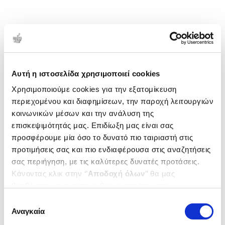
Αυτή η ιστοσελίδα χρησιμοποιεί cookies
Χρησιμοποιούμε cookies για την εξατομίκευση
περιεχομένου και διαφημίσεων, την παροχή λειτουργιών
κοινωνικών μέσων και την ανάλυση της
επισκεψιμότητάς μας. Επιδίωξη μας είναι σας
προσφέρουμε μία όσο το δυνατό πιο ταιριαστή στις
προτιμήσεις σας και πιο ενδιαφέρουσα στις αναζητήσεις
σας περιήγηση, με τις καλύτερες δυνατές προτάσεις.
Κάνοντας κλικ στην ‘’
Αποδοχή όλων
’’ θα μας
βοηθήσετε να ανταποκριθούμε στα παραπάνω.
Μπορείτε επίσης να επεξεργαστείτε ποια cookies σας
Επιλογή
ενδιαφέρουν και να επιλέξετε από τα παρακάτω με την
Αναγκαία
συγκατάθεσης
‘’
Αποδοχή επιλογών
΄΄και να ενημερωθείτε σχετικά με