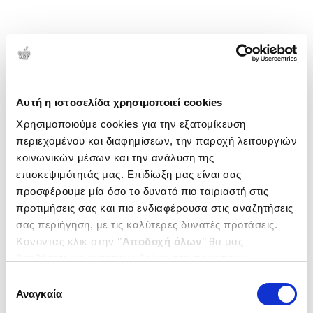
Αυτή η ιστοσελίδα χρησιμοποιεί cookies
Χρησιμοποιούμε cookies για την εξατομίκευση
περιεχομένου και διαφημίσεων, την παροχή λειτουργιών
κοινωνικών μέσων και την ανάλυση της
επισκεψιμότητάς μας. Επιδίωξη μας είναι σας
προσφέρουμε μία όσο το δυνατό πιο ταιριαστή στις
προτιμήσεις σας και πιο ενδιαφέρουσα στις αναζητήσεις
σας περιήγηση, με τις καλύτερες δυνατές προτάσεις.
Κάνοντας κλικ στην ‘’
Αποδοχή όλων
’’ θα μας
βοηθήσετε να ανταποκριθούμε στα παραπάνω.
Μπορείτε επίσης να επεξεργαστείτε ποια cookies σας
Επιλογή
ενδιαφέρουν και να επιλέξετε από τα παρακάτω με την
Αναγκαία
συγκατάθεσης
‘’
Αποδοχή επιλογών
΄΄και να ενημερωθείτε σχετικά με