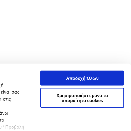
Αποδοχή Όλων
χή
είναι σας
Χρησιμοποιήστε μόνο τα
 στις
απαραίτητα cookies
πάνω.
 τα
ην ‘’Προβολή