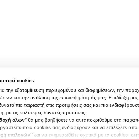
μοποιεί cookies
ια την εξατομίκευση περιεχομένου και διαφημίσεων, την παρο
έσων και την ανάλυση της επισκεψιμότητάς μας. Επιδίωξη μας 
υνατό πιο ταιριαστή στις προτιμήσεις σας και πιο ενδιαφέρουσα
η, με τις καλύτερες δυνατές προτάσεις.
δοχή όλων
’’ θα μας βοηθήσετε να ανταποκριθούμε στα παρα
ργαστείτε ποια cookies σας ενδιαφέρουν και να επιλέξετε από
χή επιλογών
΄΄και να ενημερωθείτε σχετικά με τα cookies στ