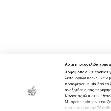
Αυτή η ιστοσελίδα χρησι
Χρησιμοποιούμε cookies γ
λειτουργιών κοινωνικών μ
προσφέρουμε μία όσο το δ
αναζητήσεις σας περιήγησ
Κάνοντας κλικ στην ‘’
Απο
Μπορείτε επίσης να επεξε
παρακάτω με την ‘’
Αποδο