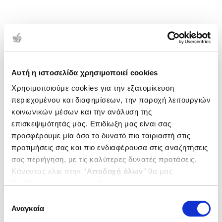
Αυτή η ιστοσελίδα χρησιμοποιεί cookies
Χρησιμοποιούμε cookies για την εξατομίκευση
περιεχομένου και διαφημίσεων, την παροχή λειτουργιών
κοινωνικών μέσων και την ανάλυση της
επισκεψιμότητάς μας. Επιδίωξη μας είναι σας
προσφέρουμε μία όσο το δυνατό πιο ταιριαστή στις
προτιμήσεις σας και πιο ενδιαφέρουσα στις αναζητήσεις
σας περιήγηση, με τις καλύτερες δυνατές προτάσεις.
Κάνοντας κλικ στην ‘’
Αποδοχή όλων
’’ θα μας
βοηθήσετε να ανταποκριθούμε στα παραπάνω.
Μπορείτε επίσης να επεξεργαστείτε ποια cookies σας
Επιλογή
ενδιαφέρουν και να επιλέξετε από τα παρακάτω με την
Αναγκαία
συγκατάθεσης
‘’
Αποδοχή επιλογών
΄΄και να ενημερωθείτε σχετικά με