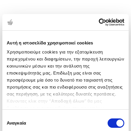
Αυτή η ιστοσελίδα χρησιμοποιεί cookies
Χρησιμοποιούμε cookies για την εξατομίκευση
περιεχομένου και διαφημίσεων, την παροχή λειτουργιών
κοινωνικών μέσων και την ανάλυση της
επισκεψιμότητάς μας. Επιδίωξη μας είναι σας
προσφέρουμε μία όσο το δυνατό πιο ταιριαστή στις
προτιμήσεις σας και πιο ενδιαφέρουσα στις αναζητήσεις
σας περιήγηση, με τις καλύτερες δυνατές προτάσεις.
Κάνοντας κλικ στην ‘’
Αποδοχή όλων
’’ θα μας
βοηθήσετε να ανταποκριθούμε στα παραπάνω.
Μπορείτε επίσης να επεξεργαστείτε ποια cookies σας
Επιλογή
ενδιαφέρουν και να επιλέξετε από τα παρακάτω με την
Αναγκαία
συγκατάθεσης
‘’
Αποδοχή επιλογών
΄΄και να ενημερωθείτε σχετικά με