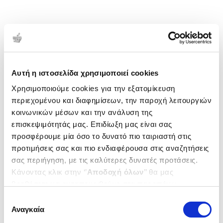
Αυτή η ιστοσελίδα χρησιμοποιεί cookies
Χρησιμοποιούμε cookies για την εξατομίκευση
περιεχομένου και διαφημίσεων, την παροχή λειτουργιών
κοινωνικών μέσων και την ανάλυση της
επισκεψιμότητάς μας. Επιδίωξη μας είναι σας
προσφέρουμε μία όσο το δυνατό πιο ταιριαστή στις
προτιμήσεις σας και πιο ενδιαφέρουσα στις αναζητήσεις
σας περιήγηση, με τις καλύτερες δυνατές προτάσεις.
Κάνοντας κλικ στην ‘’
Αποδοχή όλων
’’ θα μας
βοηθήσετε να ανταποκριθούμε στα παραπάνω.
Μπορείτε επίσης να επεξεργαστείτε ποια cookies σας
Επιλογή
ενδιαφέρουν και να επιλέξετε από τα παρακάτω με την
Αναγκαία
συγκατάθεσης
‘’
Αποδοχή επιλογών
΄΄και να ενημερωθείτε σχετικά με