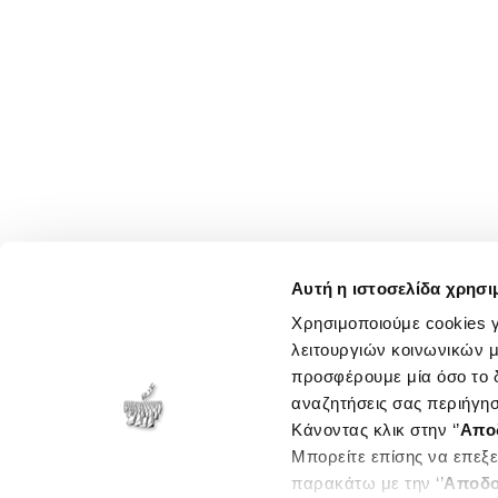
Αυτή η ιστοσελίδα χρησι
Χρησιμοποιούμε cookies γ
λειτουργιών κοινωνικών μ
προσφέρουμε μία όσο το δ
αναζητήσεις σας περιήγησ
Κάνοντας κλικ στην ‘’
Απο
Μπορείτε επίσης να επεξε
παρακάτω με την ‘’
Αποδο