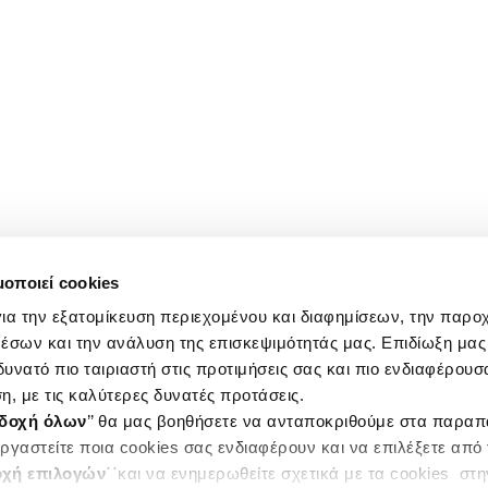
μοποιεί cookies
ια την εξατομίκευση περιεχομένου και διαφημίσεων, την παρο
έσων και την ανάλυση της επισκεψιμότητάς μας. Επιδίωξη μας 
υνατό πιο ταιριαστή στις προτιμήσεις σας και πιο ενδιαφέρουσα
η, με τις καλύτερες δυνατές προτάσεις.
δοχή όλων
’’ θα μας βοηθήσετε να ανταποκριθούμε στα παρα
ργαστείτε ποια cookies σας ενδιαφέρουν και να επιλέξετε από
χή επιλογών
΄΄και να ενημερωθείτε σχετικά με τα cookies στ