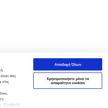
Αποδοχή Όλων
χή
είναι σας
Χρησιμοποιήστε μόνο τα
 στις
απαραίτητα cookies
πάνω.
 τα
ην ‘’Προβολή