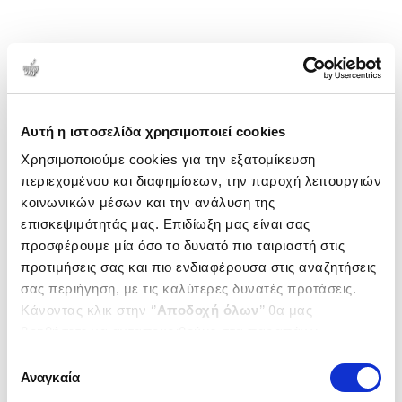
Αυτή η ιστοσελίδα χρησιμοποιεί cookies
Χρησιμοποιούμε cookies για την εξατομίκευση
περιεχομένου και διαφημίσεων, την παροχή λειτουργιών
κοινωνικών μέσων και την ανάλυση της
επισκεψιμότητάς μας. Επιδίωξη μας είναι σας
προσφέρουμε μία όσο το δυνατό πιο ταιριαστή στις
προτιμήσεις σας και πιο ενδιαφέρουσα στις αναζητήσεις
σας περιήγηση, με τις καλύτερες δυνατές προτάσεις.
Κάνοντας κλικ στην ‘’
Αποδοχή όλων
’’ θα μας
βοηθήσετε να ανταποκριθούμε στα παραπάνω.
Μπορείτε επίσης να επεξεργαστείτε ποια cookies σας
Επιλογή
ενδιαφέρουν και να επιλέξετε από τα παρακάτω με την
Αναγκαία
συγκατάθεσης
‘’
Αποδοχή επιλογών
΄΄και να ενημερωθείτε σχετικά με