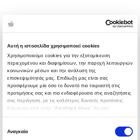
Αυτή η ιστοσελίδα χρησιμοποιεί cookies
Χρησιμοποιούμε cookies για την εξατομίκευση
περιεχομένου και διαφημίσεων, την παροχή λειτουργιών
κοινωνικών μέσων και την ανάλυση της
επισκεψιμότητάς μας. Επιδίωξη μας είναι σας
προσφέρουμε μία όσο το δυνατό πιο ταιριαστή στις
προτιμήσεις σας και πιο ενδιαφέρουσα στις αναζητήσεις
σας περιήγηση, με τις καλύτερες δυνατές προτάσεις.
Κάνοντας κλικ στην ‘’
Αποδοχή όλων
’’ θα μας
βοηθήσετε να ανταποκριθούμε στα παραπάνω.
Μπορείτε επίσης να επεξεργαστείτε ποια cookies σας
Επιλογή
ενδιαφέρουν και να επιλέξετε από τα παρακάτω με την
Αναγκαία
συγκατάθεσης
‘’
Αποδοχή επιλογών
΄΄και να ενημερωθείτε σχετικά με