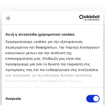
Αυτή η ιστοσελίδα χρησιμοποιεί cookies
Χρησιμοποιούμε cookies για την εξατομίκευση
περιεχομένου και διαφημίσεων, την παροχή λειτουργιών
κοινωνικών μέσων και την ανάλυση της
επισκεψιμότητάς μας. Επιδίωξη μας είναι σας
προσφέρουμε μία όσο το δυνατό πιο ταιριαστή στις
προτιμήσεις σας και πιο ενδιαφέρουσα στις αναζητήσεις
σας περιήγηση, με τις καλύτερες δυνατές προτάσεις.
Κάνοντας κλικ στην ‘’
Αποδοχή όλων
’’ θα μας
βοηθήσετε να ανταποκριθούμε στα παραπάνω.
Μπορείτε επίσης να επεξεργαστείτε ποια cookies σας
Επιλογή
ενδιαφέρουν και να επιλέξετε από τα παρακάτω με την
Αναγκαία
συγκατάθεσης
‘’
Αποδοχή επιλογών
΄΄και να ενημερωθείτε σχετικά με