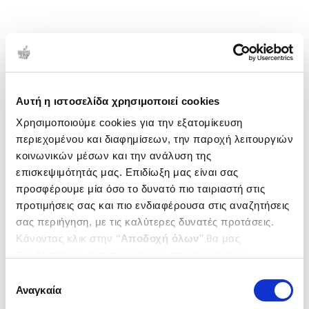
Αυτή η ιστοσελίδα χρησιμοποιεί cookies
Χρησιμοποιούμε cookies για την εξατομίκευση
περιεχομένου και διαφημίσεων, την παροχή λειτουργιών
κοινωνικών μέσων και την ανάλυση της
επισκεψιμότητάς μας. Επιδίωξη μας είναι σας
προσφέρουμε μία όσο το δυνατό πιο ταιριαστή στις
προτιμήσεις σας και πιο ενδιαφέρουσα στις αναζητήσεις
σας περιήγηση, με τις καλύτερες δυνατές προτάσεις.
Κάνοντας κλικ στην ‘’
Αποδοχή όλων
’’ θα μας
βοηθήσετε να ανταποκριθούμε στα παραπάνω.
Μπορείτε επίσης να επεξεργαστείτε ποια cookies σας
Επιλογή
ενδιαφέρουν και να επιλέξετε από τα παρακάτω με την
Αναγκαία
συγκατάθεσης
‘’
Αποδοχή επιλογών
΄΄και να ενημερωθείτε σχετικά με