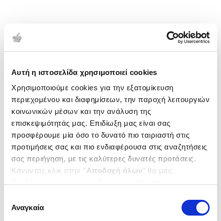
Αυτή η ιστοσελίδα χρησιμοποιεί cookies
Χρησιμοποιούμε cookies για την εξατομίκευση
περιεχομένου και διαφημίσεων, την παροχή λειτουργιών
κοινωνικών μέσων και την ανάλυση της
επισκεψιμότητάς μας. Επιδίωξη μας είναι σας
προσφέρουμε μία όσο το δυνατό πιο ταιριαστή στις
προτιμήσεις σας και πιο ενδιαφέρουσα στις αναζητήσεις
σας περιήγηση, με τις καλύτερες δυνατές προτάσεις.
Κάνοντας κλικ στην ‘’
Αποδοχή όλων
’’ θα μας
βοηθήσετε να ανταποκριθούμε στα παραπάνω.
Μπορείτε επίσης να επεξεργαστείτε ποια cookies σας
Επιλογή
ενδιαφέρουν και να επιλέξετε από τα παρακάτω με την
Αναγκαία
συγκατάθεσης
‘’
Αποδοχή επιλογών
΄΄και να ενημερωθείτε σχετικά με