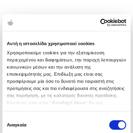
Αυτή η ιστοσελίδα χρησιμοποιεί cookies
Χρησιμοποιούμε cookies για την εξατομίκευση
περιεχομένου και διαφημίσεων, την παροχή λειτουργιών
κοινωνικών μέσων και την ανάλυση της
επισκεψιμότητάς μας. Επιδίωξη μας είναι σας
προσφέρουμε μία όσο το δυνατό πιο ταιριαστή στις
προτιμήσεις σας και πιο ενδιαφέρουσα στις αναζητήσεις
σας περιήγηση, με τις καλύτερες δυνατές προτάσεις.
Κάνοντας κλικ στην ‘’
Αποδοχή όλων
’’ θα μας
βοηθήσετε να ανταποκριθούμε στα παραπάνω.
Μπορείτε επίσης να επεξεργαστείτε ποια cookies σας
Επιλογή
ενδιαφέρουν και να επιλέξετε από τα παρακάτω με την
Αναγκαία
συγκατάθεσης
‘’
Αποδοχή επιλογών
΄΄και να ενημερωθείτε σχετικά με