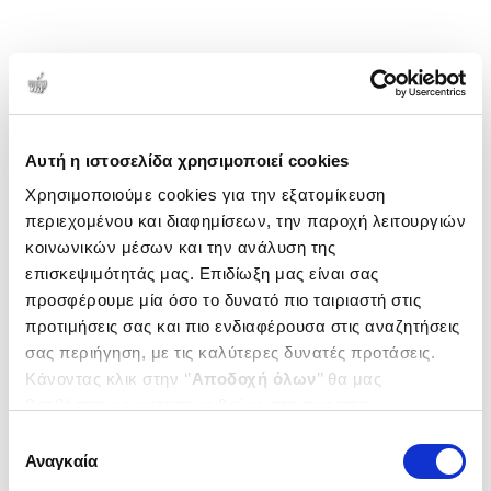
Αυτή η ιστοσελίδα χρησιμοποιεί cookies
Χρησιμοποιούμε cookies για την εξατομίκευση
περιεχομένου και διαφημίσεων, την παροχή λειτουργιών
κοινωνικών μέσων και την ανάλυση της
επισκεψιμότητάς μας. Επιδίωξη μας είναι σας
προσφέρουμε μία όσο το δυνατό πιο ταιριαστή στις
προτιμήσεις σας και πιο ενδιαφέρουσα στις αναζητήσεις
σας περιήγηση, με τις καλύτερες δυνατές προτάσεις.
Κάνοντας κλικ στην ‘’
Αποδοχή όλων
’’ θα μας
βοηθήσετε να ανταποκριθούμε στα παραπάνω.
Μπορείτε επίσης να επεξεργαστείτε ποια cookies σας
Επιλογή
ενδιαφέρουν και να επιλέξετε από τα παρακάτω με την
Αναγκαία
συγκατάθεσης
‘’
Αποδοχή επιλογών
΄΄και να ενημερωθείτε σχετικά με