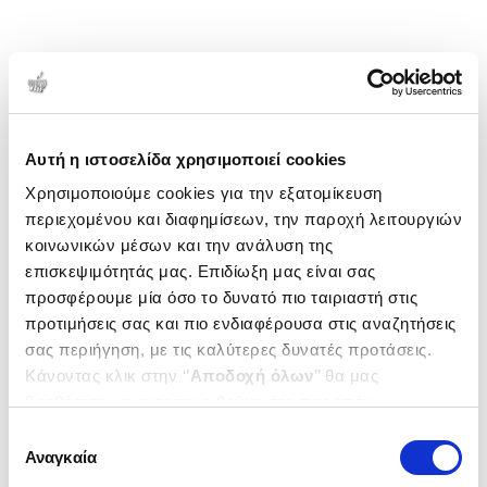
Αυτή η ιστοσελίδα χρησιμοποιεί cookies
Χρησιμοποιούμε cookies για την εξατομίκευση
περιεχομένου και διαφημίσεων, την παροχή λειτουργιών
κοινωνικών μέσων και την ανάλυση της
επισκεψιμότητάς μας. Επιδίωξη μας είναι σας
προσφέρουμε μία όσο το δυνατό πιο ταιριαστή στις
προτιμήσεις σας και πιο ενδιαφέρουσα στις αναζητήσεις
σας περιήγηση, με τις καλύτερες δυνατές προτάσεις.
Κάνοντας κλικ στην ‘’
Αποδοχή όλων
’’ θα μας
βοηθήσετε να ανταποκριθούμε στα παραπάνω.
Μπορείτε επίσης να επεξεργαστείτε ποια cookies σας
Επιλογή
ενδιαφέρουν και να επιλέξετε από τα παρακάτω με την
Αναγκαία
συγκατάθεσης
‘’
Αποδοχή επιλογών
΄΄και να ενημερωθείτε σχετικά με