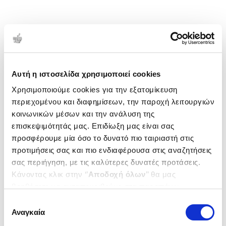
Αυτή η ιστοσελίδα χρησιμοποιεί cookies
Χρησιμοποιούμε cookies για την εξατομίκευση
περιεχομένου και διαφημίσεων, την παροχή λειτουργιών
κοινωνικών μέσων και την ανάλυση της
επισκεψιμότητάς μας. Επιδίωξη μας είναι σας
προσφέρουμε μία όσο το δυνατό πιο ταιριαστή στις
προτιμήσεις σας και πιο ενδιαφέρουσα στις αναζητήσεις
σας περιήγηση, με τις καλύτερες δυνατές προτάσεις.
Κάνοντας κλικ στην ‘’
Αποδοχή όλων
’’ θα μας
βοηθήσετε να ανταποκριθούμε στα παραπάνω.
Μπορείτε επίσης να επεξεργαστείτε ποια cookies σας
Επιλογή
ενδιαφέρουν και να επιλέξετε από τα παρακάτω με την
Αναγκαία
συγκατάθεσης
‘’
Αποδοχή επιλογών
΄΄και να ενημερωθείτε σχετικά με