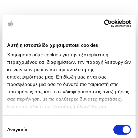
Αυτή η ιστοσελίδα χρησιμοποιεί cookies
Χρησιμοποιούμε cookies για την εξατομίκευση
περιεχομένου και διαφημίσεων, την παροχή λειτουργιών
κοινωνικών μέσων και την ανάλυση της
επισκεψιμότητάς μας. Επιδίωξη μας είναι σας
προσφέρουμε μία όσο το δυνατό πιο ταιριαστή στις
προτιμήσεις σας και πιο ενδιαφέρουσα στις αναζητήσεις
σας περιήγηση, με τις καλύτερες δυνατές προτάσεις.
Κάνοντας κλικ στην ‘’
Αποδοχή όλων
’’ θα μας
βοηθήσετε να ανταποκριθούμε στα παραπάνω.
Μπορείτε επίσης να επεξεργαστείτε ποια cookies σας
Επιλογή
ενδιαφέρουν και να επιλέξετε από τα παρακάτω με την
Αναγκαία
συγκατάθεσης
‘’
Αποδοχή επιλογών
΄΄και να ενημερωθείτε σχετικά με