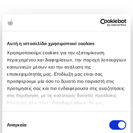
Αυτή η ιστοσελίδα χρησιμοποιεί cookies
Χρησιμοποιούμε cookies για την εξατομίκευση
περιεχομένου και διαφημίσεων, την παροχή λειτουργιών
κοινωνικών μέσων και την ανάλυση της
επισκεψιμότητάς μας. Επιδίωξη μας είναι σας
προσφέρουμε μία όσο το δυνατό πιο ταιριαστή στις
προτιμήσεις σας και πιο ενδιαφέρουσα στις αναζητήσεις
σας περιήγηση, με τις καλύτερες δυνατές προτάσεις.
Κάνοντας κλικ στην ‘’
Αποδοχή όλων
’’ θα μας
βοηθήσετε να ανταποκριθούμε στα παραπάνω.
Μπορείτε επίσης να επεξεργαστείτε ποια cookies σας
Επιλογή
ενδιαφέρουν και να επιλέξετε από τα παρακάτω με την
Αναγκαία
συγκατάθεσης
‘’
Αποδοχή επιλογών
΄΄και να ενημερωθείτε σχετικά με