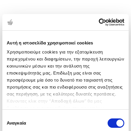
Αυτή η ιστοσελίδα χρησιμοποιεί cookies
Χρησιμοποιούμε cookies για την εξατομίκευση
περιεχομένου και διαφημίσεων, την παροχή λειτουργιών
κοινωνικών μέσων και την ανάλυση της
επισκεψιμότητάς μας. Επιδίωξη μας είναι σας
προσφέρουμε μία όσο το δυνατό πιο ταιριαστή στις
προτιμήσεις σας και πιο ενδιαφέρουσα στις αναζητήσεις
σας περιήγηση, με τις καλύτερες δυνατές προτάσεις.
Κάνοντας κλικ στην ‘’
Αποδοχή όλων
’’ θα μας
βοηθήσετε να ανταποκριθούμε στα παραπάνω.
Μπορείτε επίσης να επεξεργαστείτε ποια cookies σας
Επιλογή
ενδιαφέρουν και να επιλέξετε από τα παρακάτω με την
Αναγκαία
συγκατάθεσης
‘’
Αποδοχή επιλογών
΄΄και να ενημερωθείτε σχετικά με