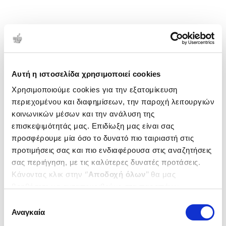
Αυτή η ιστοσελίδα χρησιμοποιεί cookies
Χρησιμοποιούμε cookies για την εξατομίκευση
περιεχομένου και διαφημίσεων, την παροχή λειτουργιών
κοινωνικών μέσων και την ανάλυση της
επισκεψιμότητάς μας. Επιδίωξη μας είναι σας
προσφέρουμε μία όσο το δυνατό πιο ταιριαστή στις
προτιμήσεις σας και πιο ενδιαφέρουσα στις αναζητήσεις
σας περιήγηση, με τις καλύτερες δυνατές προτάσεις.
Κάνοντας κλικ στην ‘’
Αποδοχή όλων
’’ θα μας
βοηθήσετε να ανταποκριθούμε στα παραπάνω.
Μπορείτε επίσης να επεξεργαστείτε ποια cookies σας
Επιλογή
ενδιαφέρουν και να επιλέξετε από τα παρακάτω με την
Αναγκαία
συγκατάθεσης
‘’
Αποδοχή επιλογών
΄΄και να ενημερωθείτε σχετικά με