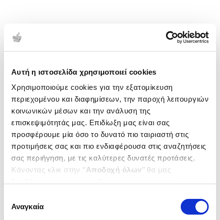
Αυτή η ιστοσελίδα χρησιμοποιεί cookies
Χρησιμοποιούμε cookies για την εξατομίκευση
περιεχομένου και διαφημίσεων, την παροχή λειτουργιών
κοινωνικών μέσων και την ανάλυση της
επισκεψιμότητάς μας. Επιδίωξη μας είναι σας
προσφέρουμε μία όσο το δυνατό πιο ταιριαστή στις
προτιμήσεις σας και πιο ενδιαφέρουσα στις αναζητήσεις
σας περιήγηση, με τις καλύτερες δυνατές προτάσεις.
Κάνοντας κλικ στην ‘’
Αποδοχή όλων
’’ θα μας
βοηθήσετε να ανταποκριθούμε στα παραπάνω.
Μπορείτε επίσης να επεξεργαστείτε ποια cookies σας
Επιλογή
ενδιαφέρουν και να επιλέξετε από τα παρακάτω με την
Αναγκαία
συγκατάθεσης
‘’
Αποδοχή επιλογών
΄΄και να ενημερωθείτε σχετικά με