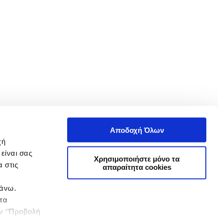
Αποδοχή Όλων
χή
είναι σας
Χρησιμοποιήστε μόνο τα
 στις
απαραίτητα cookies
πάνω.
 τα
ην ‘’Προβολή