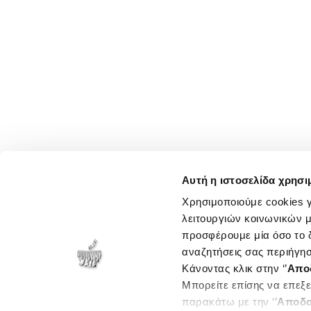
Αυτή η ιστοσελίδα χρησι
Χρησιμοποιούμε cookies γ
λειτουργιών κοινωνικών μ
προσφέρουμε μία όσο το δ
αναζητήσεις σας περιήγησ
Κάνοντας κλικ στην ‘’
Απο
Μπορείτε επίσης να επεξε
παρακάτω με την ‘’
Αποδο