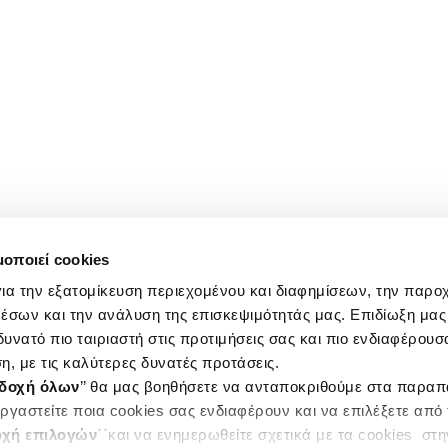
μοποιεί cookies
ια την εξατομίκευση περιεχομένου και διαφημίσεων, την παρο
έσων και την ανάλυση της επισκεψιμότητάς μας. Επιδίωξη μας 
υνατό πιο ταιριαστή στις προτιμήσεις σας και πιο ενδιαφέρουσα
η, με τις καλύτερες δυνατές προτάσεις.
δοχή όλων
’’ θα μας βοηθήσετε να ανταποκριθούμε στα παρα
ργαστείτε ποια cookies σας ενδιαφέρουν και να επιλέξετε από
χή επιλογών
΄΄και να ενημερωθείτε σχετικά με τα cookies στ