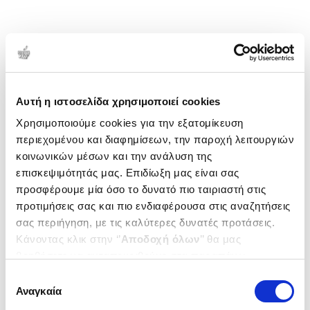
Αυτή η ιστοσελίδα χρησιμοποιεί cookies
Χρησιμοποιούμε cookies για την εξατομίκευση
περιεχομένου και διαφημίσεων, την παροχή λειτουργιών
κοινωνικών μέσων και την ανάλυση της
επισκεψιμότητάς μας. Επιδίωξη μας είναι σας
προσφέρουμε μία όσο το δυνατό πιο ταιριαστή στις
προτιμήσεις σας και πιο ενδιαφέρουσα στις αναζητήσεις
σας περιήγηση, με τις καλύτερες δυνατές προτάσεις.
Κάνοντας κλικ στην ‘’
Αποδοχή όλων
’’ θα μας
βοηθήσετε να ανταποκριθούμε στα παραπάνω.
Μπορείτε επίσης να επεξεργαστείτε ποια cookies σας
Επιλογή
ενδιαφέρουν και να επιλέξετε από τα παρακάτω με την
Αναγκαία
συγκατάθεσης
‘’
Αποδοχή επιλογών
΄΄και να ενημερωθείτε σχετικά με