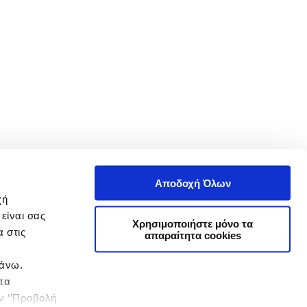
Αποδοχή Όλων
χή
είναι σας
Χρησιμοποιήστε μόνο τα
 στις
απαραίτητα cookies
πάνω.
 τα
ην ‘’Προβολή