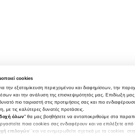
μοποιεί cookies
ια την εξατομίκευση περιεχομένου και διαφημίσεων, την παρο
έσων και την ανάλυση της επισκεψιμότητάς μας. Επιδίωξη μας 
υνατό πιο ταιριαστή στις προτιμήσεις σας και πιο ενδιαφέρουσα
η, με τις καλύτερες δυνατές προτάσεις.
δοχή όλων
’’ θα μας βοηθήσετε να ανταποκριθούμε στα παρα
ργαστείτε ποια cookies σας ενδιαφέρουν και να επιλέξετε από
χή επιλογών
΄΄και να ενημερωθείτε σχετικά με τα cookies στ