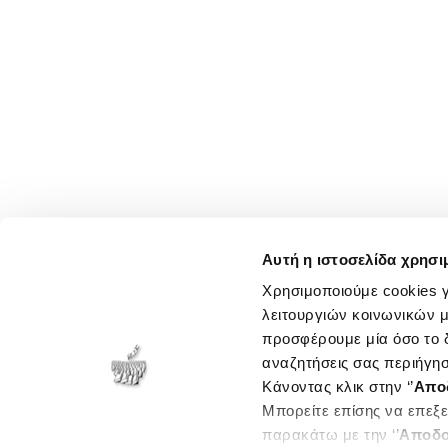
Αυτή η ιστοσελίδα χρησι
Χρησιμοποιούμε cookies γ
λειτουργιών κοινωνικών μ
προσφέρουμε μία όσο το δ
αναζητήσεις σας περιήγησ
Κάνοντας κλικ στην ‘’
Απο
Μπορείτε επίσης να επεξε
παρακάτω με την ‘’
Αποδο