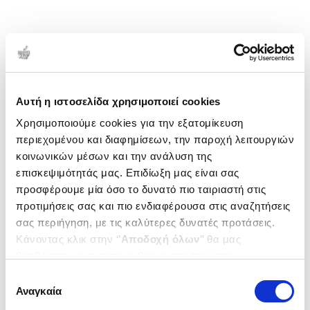
Αυτή η ιστοσελίδα χρησιμοποιεί cookies
Χρησιμοποιούμε cookies για την εξατομίκευση
περιεχομένου και διαφημίσεων, την παροχή λειτουργιών
κοινωνικών μέσων και την ανάλυση της
επισκεψιμότητάς μας. Επιδίωξη μας είναι σας
προσφέρουμε μία όσο το δυνατό πιο ταιριαστή στις
προτιμήσεις σας και πιο ενδιαφέρουσα στις αναζητήσεις
σας περιήγηση, με τις καλύτερες δυνατές προτάσεις.
Κάνοντας κλικ στην ‘’
Αποδοχή όλων
’’ θα μας
βοηθήσετε να ανταποκριθούμε στα παραπάνω.
Μπορείτε επίσης να επεξεργαστείτε ποια cookies σας
Επιλογή
ενδιαφέρουν και να επιλέξετε από τα παρακάτω με την
Αναγκαία
συγκατάθεσης
‘’
Αποδοχή επιλογών
΄΄και να ενημερωθείτε σχετικά με