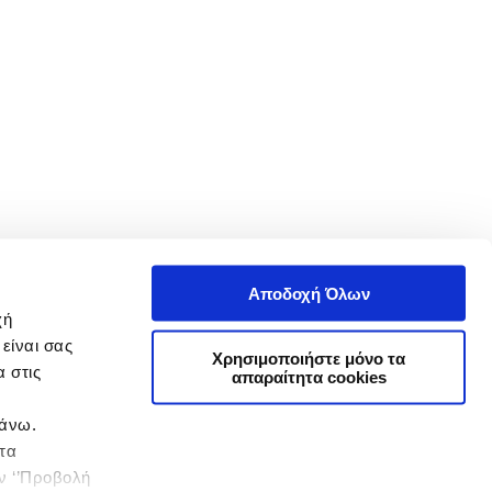
Αποδοχή Όλων
χή
είναι σας
Χρησιμοποιήστε μόνο τα
 στις
απαραίτητα cookies
πάνω.
 τα
ην ‘’Προβολή