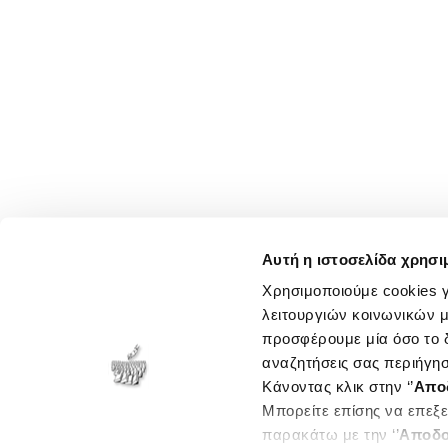
Αυτή η ιστοσελίδα χρησι
Χρησιμοποιούμε cookies γ
λειτουργιών κοινωνικών μ
προσφέρουμε μία όσο το δ
αναζητήσεις σας περιήγησ
Κάνοντας κλικ στην ‘’
Απο
Μπορείτε επίσης να επεξε
παρακάτω με την ‘’
Αποδο