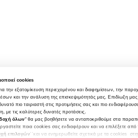
μοποιεί cookies
ια την εξατομίκευση περιεχομένου και διαφημίσεων, την παρο
έσων και την ανάλυση της επισκεψιμότητάς μας. Επιδίωξη μας 
υνατό πιο ταιριαστή στις προτιμήσεις σας και πιο ενδιαφέρουσα
η, με τις καλύτερες δυνατές προτάσεις.
δοχή όλων
’’ θα μας βοηθήσετε να ανταποκριθούμε στα παρα
ργαστείτε ποια cookies σας ενδιαφέρουν και να επιλέξετε από
χή επιλογών
΄΄και να ενημερωθείτε σχετικά με τα cookies στ