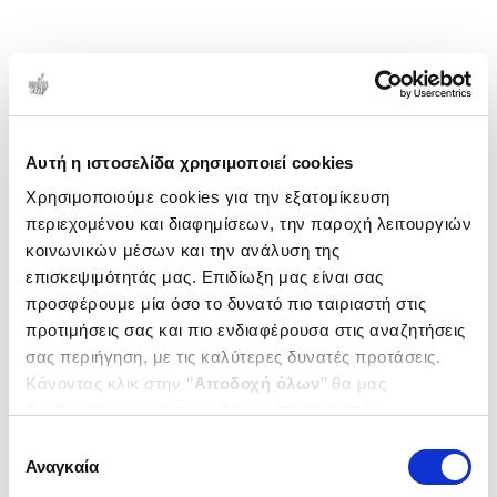
Αυτή η ιστοσελίδα χρησιμοποιεί cookies
Χρησιμοποιούμε cookies για την εξατομίκευση
περιεχομένου και διαφημίσεων, την παροχή λειτουργιών
κοινωνικών μέσων και την ανάλυση της
επισκεψιμότητάς μας. Επιδίωξη μας είναι σας
προσφέρουμε μία όσο το δυνατό πιο ταιριαστή στις
προτιμήσεις σας και πιο ενδιαφέρουσα στις αναζητήσεις
σας περιήγηση, με τις καλύτερες δυνατές προτάσεις.
Κάνοντας κλικ στην ‘’
Αποδοχή όλων
’’ θα μας
βοηθήσετε να ανταποκριθούμε στα παραπάνω.
Μπορείτε επίσης να επεξεργαστείτε ποια cookies σας
Επιλογή
ενδιαφέρουν και να επιλέξετε από τα παρακάτω με την
Αναγκαία
συγκατάθεσης
‘’
Αποδοχή επιλογών
΄΄και να ενημερωθείτε σχετικά με