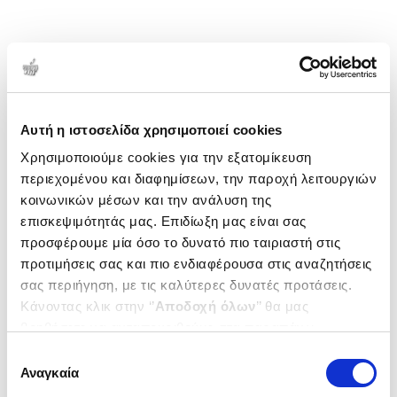
Αυτή η ιστοσελίδα χρησιμοποιεί cookies
Χρησιμοποιούμε cookies για την εξατομίκευση
περιεχομένου και διαφημίσεων, την παροχή λειτουργιών
κοινωνικών μέσων και την ανάλυση της
επισκεψιμότητάς μας. Επιδίωξη μας είναι σας
προσφέρουμε μία όσο το δυνατό πιο ταιριαστή στις
προτιμήσεις σας και πιο ενδιαφέρουσα στις αναζητήσεις
σας περιήγηση, με τις καλύτερες δυνατές προτάσεις.
Κάνοντας κλικ στην ‘’
Αποδοχή όλων
’’ θα μας
βοηθήσετε να ανταποκριθούμε στα παραπάνω.
Μπορείτε επίσης να επεξεργαστείτε ποια cookies σας
Επιλογή
ενδιαφέρουν και να επιλέξετε από τα παρακάτω με την
Αναγκαία
συγκατάθεσης
‘’
Αποδοχή επιλογών
΄΄και να ενημερωθείτε σχετικά με