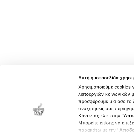
Αυτή η ιστοσελίδα χρησι
Χρησιμοποιούμε cookies γ
λειτουργιών κοινωνικών μ
προσφέρουμε μία όσο το δ
αναζητήσεις σας περιήγησ
Κάνοντας κλικ στην ‘’
Απο
Μπορείτε επίσης να επεξε
παρακάτω με την ‘’
Αποδο