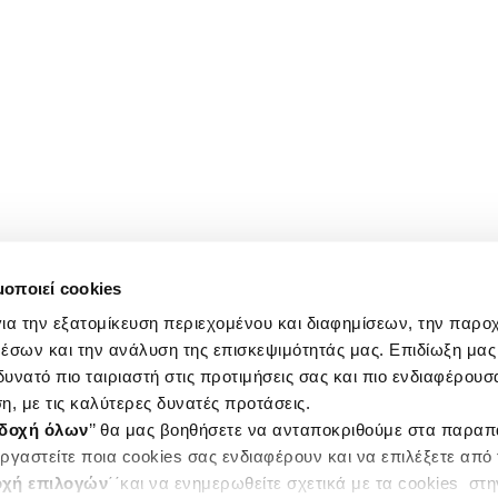
μοποιεί cookies
ια την εξατομίκευση περιεχομένου και διαφημίσεων, την παρο
έσων και την ανάλυση της επισκεψιμότητάς μας. Επιδίωξη μας 
υνατό πιο ταιριαστή στις προτιμήσεις σας και πιο ενδιαφέρουσα
η, με τις καλύτερες δυνατές προτάσεις.
δοχή όλων
’’ θα μας βοηθήσετε να ανταποκριθούμε στα παρα
ργαστείτε ποια cookies σας ενδιαφέρουν και να επιλέξετε από
χή επιλογών
΄΄και να ενημερωθείτε σχετικά με τα cookies στ