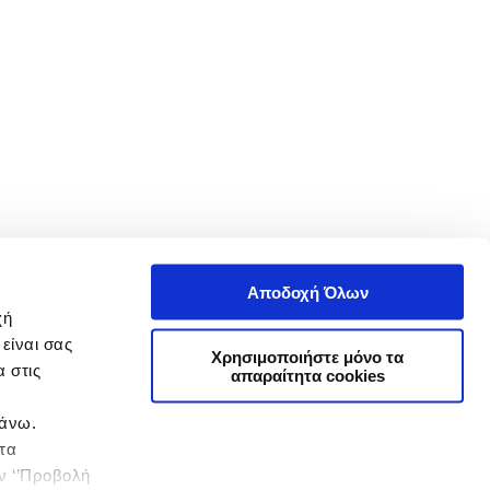
Αποδοχή Όλων
χή
είναι σας
Χρησιμοποιήστε μόνο τα
 στις
απαραίτητα cookies
πάνω.
 τα
ην ‘’Προβολή