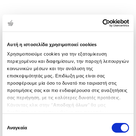
Αυτή η ιστοσελίδα χρησιμοποιεί cookies
Χρησιμοποιούμε cookies για την εξατομίκευση
περιεχομένου και διαφημίσεων, την παροχή λειτουργιών
κοινωνικών μέσων και την ανάλυση της
επισκεψιμότητάς μας. Επιδίωξη μας είναι σας
προσφέρουμε μία όσο το δυνατό πιο ταιριαστή στις
προτιμήσεις σας και πιο ενδιαφέρουσα στις αναζητήσεις
σας περιήγηση, με τις καλύτερες δυνατές προτάσεις.
Κάνοντας κλικ στην ‘’
Αποδοχή όλων
’’ θα μας
βοηθήσετε να ανταποκριθούμε στα παραπάνω.
Μπορείτε επίσης να επεξεργαστείτε ποια cookies σας
Επιλογή
ενδιαφέρουν και να επιλέξετε από τα παρακάτω με την
Αναγκαία
συγκατάθεσης
‘’
Αποδοχή επιλογών
΄΄και να ενημερωθείτε σχετικά με