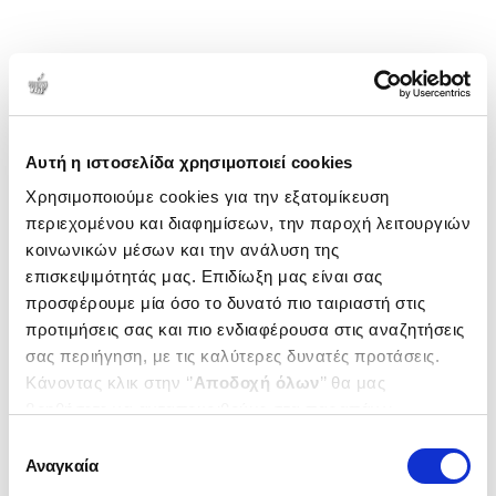
Αυτή η ιστοσελίδα χρησιμοποιεί cookies
Χρησιμοποιούμε cookies για την εξατομίκευση
περιεχομένου και διαφημίσεων, την παροχή λειτουργιών
κοινωνικών μέσων και την ανάλυση της
επισκεψιμότητάς μας. Επιδίωξη μας είναι σας
προσφέρουμε μία όσο το δυνατό πιο ταιριαστή στις
προτιμήσεις σας και πιο ενδιαφέρουσα στις αναζητήσεις
σας περιήγηση, με τις καλύτερες δυνατές προτάσεις.
Κάνοντας κλικ στην ‘’
Αποδοχή όλων
’’ θα μας
βοηθήσετε να ανταποκριθούμε στα παραπάνω.
Μπορείτε επίσης να επεξεργαστείτε ποια cookies σας
Επιλογή
ενδιαφέρουν και να επιλέξετε από τα παρακάτω με την
Αναγκαία
συγκατάθεσης
‘’
Αποδοχή επιλογών
΄΄και να ενημερωθείτε σχετικά με