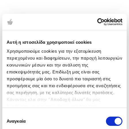
Αυτή η ιστοσελίδα χρησιμοποιεί cookies
Χρησιμοποιούμε cookies για την εξατομίκευση
περιεχομένου και διαφημίσεων, την παροχή λειτουργιών
κοινωνικών μέσων και την ανάλυση της
επισκεψιμότητάς μας. Επιδίωξη μας είναι σας
προσφέρουμε μία όσο το δυνατό πιο ταιριαστή στις
προτιμήσεις σας και πιο ενδιαφέρουσα στις αναζητήσεις
σας περιήγηση, με τις καλύτερες δυνατές προτάσεις.
Κάνοντας κλικ στην ‘’
Αποδοχή όλων
’’ θα μας
βοηθήσετε να ανταποκριθούμε στα παραπάνω.
Μπορείτε επίσης να επεξεργαστείτε ποια cookies σας
Επιλογή
ενδιαφέρουν και να επιλέξετε από τα παρακάτω με την
Αναγκαία
συγκατάθεσης
‘’
Αποδοχή επιλογών
΄΄και να ενημερωθείτε σχετικά με