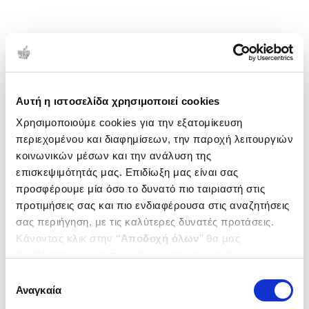
Αυτή η ιστοσελίδα χρησιμοποιεί cookies
Χρησιμοποιούμε cookies για την εξατομίκευση
περιεχομένου και διαφημίσεων, την παροχή λειτουργιών
κοινωνικών μέσων και την ανάλυση της
επισκεψιμότητάς μας. Επιδίωξη μας είναι σας
προσφέρουμε μία όσο το δυνατό πιο ταιριαστή στις
προτιμήσεις σας και πιο ενδιαφέρουσα στις αναζητήσεις
σας περιήγηση, με τις καλύτερες δυνατές προτάσεις.
Κάνοντας κλικ στην ‘’
Αποδοχή όλων
’’ θα μας
βοηθήσετε να ανταποκριθούμε στα παραπάνω.
Μπορείτε επίσης να επεξεργαστείτε ποια cookies σας
Επιλογή
ενδιαφέρουν και να επιλέξετε από τα παρακάτω με την
Αναγκαία
συγκατάθεσης
‘’
Αποδοχή επιλογών
΄΄και να ενημερωθείτε σχετικά με