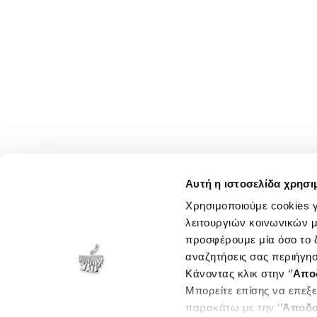
Αυτή η ιστοσελίδα χρησι
Χρησιμοποιούμε cookies γ
λειτουργιών κοινωνικών μ
προσφέρουμε μία όσο το δ
αναζητήσεις σας περιήγησ
Κάνοντας κλικ στην ‘’
Απο
Μπορείτε επίσης να επεξε
παρακάτω με την ‘’
Αποδο