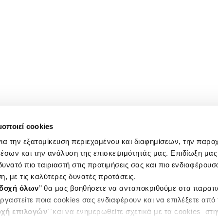
μοποιεί cookies
ια την εξατομίκευση περιεχομένου και διαφημίσεων, την παρο
έσων και την ανάλυση της επισκεψιμότητάς μας. Επιδίωξη μας 
υνατό πιο ταιριαστή στις προτιμήσεις σας και πιο ενδιαφέρουσα
η, με τις καλύτερες δυνατές προτάσεις.
δοχή όλων
’’ θα μας βοηθήσετε να ανταποκριθούμε στα παρα
ργαστείτε ποια cookies σας ενδιαφέρουν και να επιλέξετε από
χή επιλογών
΄΄και να ενημερωθείτε σχετικά με τα cookies στ