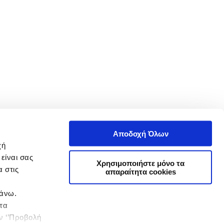
Αποδοχή Όλων
χή
είναι σας
Χρησιμοποιήστε μόνο τα
 στις
απαραίτητα cookies
πάνω.
 τα
ην ‘’Προβολή