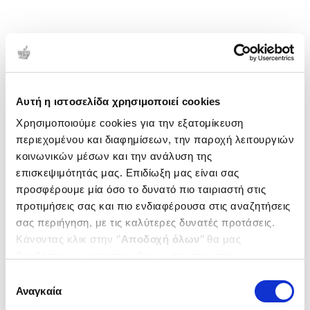
Αυτή η ιστοσελίδα χρησιμοποιεί cookies
Χρησιμοποιούμε cookies για την εξατομίκευση
περιεχομένου και διαφημίσεων, την παροχή λειτουργιών
κοινωνικών μέσων και την ανάλυση της
επισκεψιμότητάς μας. Επιδίωξη μας είναι σας
προσφέρουμε μία όσο το δυνατό πιο ταιριαστή στις
προτιμήσεις σας και πιο ενδιαφέρουσα στις αναζητήσεις
σας περιήγηση, με τις καλύτερες δυνατές προτάσεις.
Κάνοντας κλικ στην ‘’
Αποδοχή όλων
’’ θα μας
βοηθήσετε να ανταποκριθούμε στα παραπάνω.
Μπορείτε επίσης να επεξεργαστείτε ποια cookies σας
Επιλογή
ενδιαφέρουν και να επιλέξετε από τα παρακάτω με την
Αναγκαία
συγκατάθεσης
‘’
Αποδοχή επιλογών
΄΄και να ενημερωθείτε σχετικά με