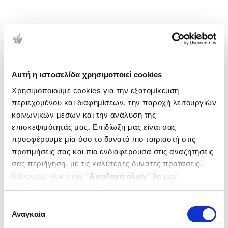
Αυτή η ιστοσελίδα χρησιμοποιεί cookies
Χρησιμοποιούμε cookies για την εξατομίκευση
περιεχομένου και διαφημίσεων, την παροχή λειτουργιών
κοινωνικών μέσων και την ανάλυση της
επισκεψιμότητάς μας. Επιδίωξη μας είναι σας
προσφέρουμε μία όσο το δυνατό πιο ταιριαστή στις
προτιμήσεις σας και πιο ενδιαφέρουσα στις αναζητήσεις
σας περιήγηση, με τις καλύτερες δυνατές προτάσεις.
Κάνοντας κλικ στην ‘’
Αποδοχή όλων
’’ θα μας
βοηθήσετε να ανταποκριθούμε στα παραπάνω.
Μπορείτε επίσης να επεξεργαστείτε ποια cookies σας
Επιλογή
ενδιαφέρουν και να επιλέξετε από τα παρακάτω με την
Αναγκαία
συγκατάθεσης
‘’
Αποδοχή επιλογών
΄΄και να ενημερωθείτε σχετικά με