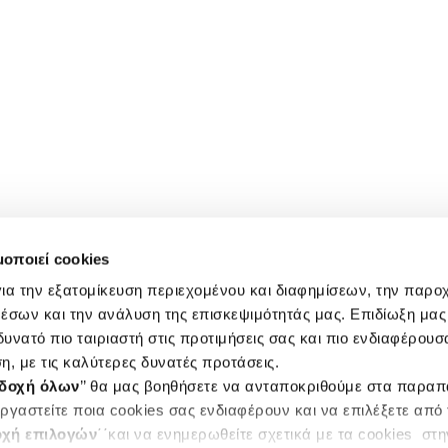
μοποιεί cookies
ια την εξατομίκευση περιεχομένου και διαφημίσεων, την παρο
έσων και την ανάλυση της επισκεψιμότητάς μας. Επιδίωξη μας 
υνατό πιο ταιριαστή στις προτιμήσεις σας και πιο ενδιαφέρουσα
η, με τις καλύτερες δυνατές προτάσεις.
δοχή όλων
’’ θα μας βοηθήσετε να ανταποκριθούμε στα παρα
ργαστείτε ποια cookies σας ενδιαφέρουν και να επιλέξετε από
χή επιλογών
΄΄και να ενημερωθείτε σχετικά με τα cookies στ