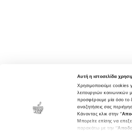
Αυτή η ιστοσελίδα χρησι
Χρησιμοποιούμε cookies γ
λειτουργιών κοινωνικών μ
προσφέρουμε μία όσο το δ
αναζητήσεις σας περιήγησ
Κάνοντας κλικ στην ‘’
Απο
Μπορείτε επίσης να επεξε
παρακάτω με την ‘’
Αποδο