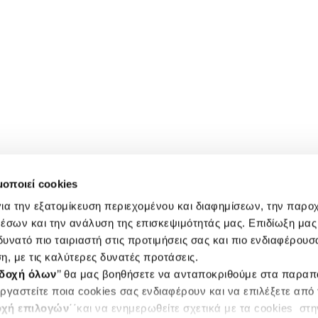
μοποιεί cookies
ια την εξατομίκευση περιεχομένου και διαφημίσεων, την παρο
έσων και την ανάλυση της επισκεψιμότητάς μας. Επιδίωξη μας 
υνατό πιο ταιριαστή στις προτιμήσεις σας και πιο ενδιαφέρουσα
η, με τις καλύτερες δυνατές προτάσεις.
δοχή όλων
’’ θα μας βοηθήσετε να ανταποκριθούμε στα παρα
ργαστείτε ποια cookies σας ενδιαφέρουν και να επιλέξετε από
χή επιλογών
΄΄και να ενημερωθείτε σχετικά με τα cookies στ