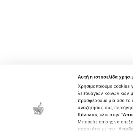
Αυτή η ιστοσελίδα χρησι
Χρησιμοποιούμε cookies γ
λειτουργιών κοινωνικών μ
προσφέρουμε μία όσο το δ
αναζητήσεις σας περιήγησ
Κάνοντας κλικ στην ‘’
Απο
Μπορείτε επίσης να επεξε
παρακάτω με την ‘’
Αποδο