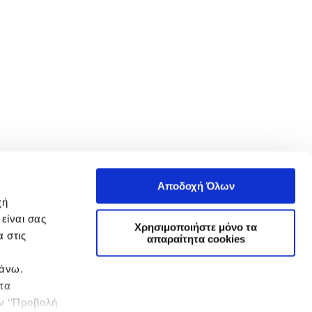
Αποδοχή Όλων
χή
είναι σας
Χρησιμοποιήστε μόνο τα
 στις
απαραίτητα cookies
πάνω.
 τα
ην ‘’Προβολή