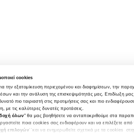
μοποιεί cookies
ια την εξατομίκευση περιεχομένου και διαφημίσεων, την παρο
έσων και την ανάλυση της επισκεψιμότητάς μας. Επιδίωξη μας 
υνατό πιο ταιριαστή στις προτιμήσεις σας και πιο ενδιαφέρουσα
η, με τις καλύτερες δυνατές προτάσεις.
δοχή όλων
’’ θα μας βοηθήσετε να ανταποκριθούμε στα παρα
ργαστείτε ποια cookies σας ενδιαφέρουν και να επιλέξετε από
χή επιλογών
΄΄και να ενημερωθείτε σχετικά με τα cookies στ