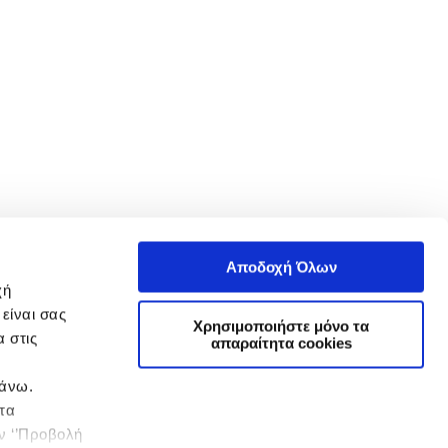
Αποδοχή Όλων
χή
είναι σας
Χρησιμοποιήστε μόνο τα
 στις
απαραίτητα cookies
πάνω.
 τα
ην ‘’Προβολή