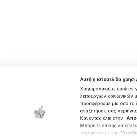
Αυτή η ιστοσελίδα χρησι
Χρησιμοποιούμε cookies γ
λειτουργιών κοινωνικών μ
προσφέρουμε μία όσο το δ
αναζητήσεις σας περιήγησ
Κάνοντας κλικ στην ‘’
Απο
Μπορείτε επίσης να επεξε
παρακάτω με την ‘’
Αποδο